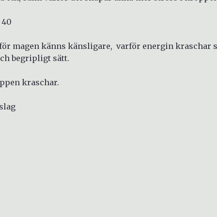
r 40
för magen känns känsligare, varför energin kraschar s
och begripligt sätt.
oppen kraschar.
rslag