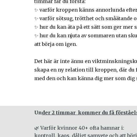
timmar får du förstå:
✨ varför kroppen känns annorlunda efte
✨ varför sötsug, trötthet och småätande o
✨ hur du kan äta på ett sätt som ger mer s
✨ hur du kan njuta av sommaren utan skul
att börja om igen.
Det här är inte ännu en viktminskningsku
skapa en ny relation till kroppen, där du
med den och kan känna dig mer som dig s
Un
der 2 timmar kommer du få förståels
🌿 Varför kvinnor 40+ ofta hamnar i:
kontroll, kaos, dåligt samvete och att bö