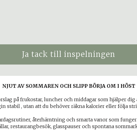
Ja tack till inspelningen
NJUT AV SOMMAREN OCH SLIPP BÖRJA OM I HÖST
lag på frukostar, luncher och middagar som hjälper dig at
in stabil , utan att du behöver räkna kalorier eller följa str
vardagsrutiner, återhämtning och smarta vanor som fungerar
ällar, restaurangbesök, glasspauser och spontana sommark