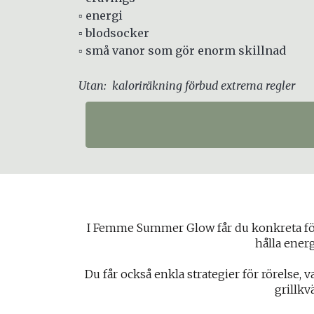
▫️ energi
▫️ blodsocker
▫️ små vanor som gör enorm skillnad
Utan: kaloriräkning förbud extrema regler
I Femme Summer Glow får du konkreta förs
hålla energ
Du får också enkla strategier för rörelse, 
grillkv