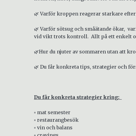
🌿 Varför kroppen reagerar starkare efte
🌿 Varför sötsug och småätande ökar, var
vid vikt trots kontroll. Allt på ett enkelt 
🌿Hur du njuter av sommaren utan att kr
🌿 Du får konkreta tips, strategier och fö
Du får konkreta strategier kring:
▫️ mat semester
▫️ restaurangbesök
▫️ vin och balans
▫️ cravings