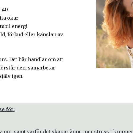
r 40
fta ökar
tabil energi
d, förbud eller känslan av
rs. Det här handlar om att
 förstår den, samarbetar
jälv igen.
e för:
rja om, samt varför det skapar ännu mer stress i kroppe